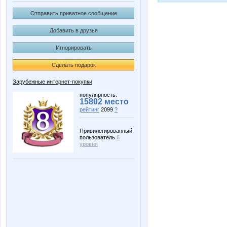
Отправить приватное сообщение
Добавить в друзья
Игнорировать
Сделать подарок
Зарубежные интернет-покупки
популярность:
15802 место
рейтинг
2099
?
Привилегированный
пользователь
8
уровня