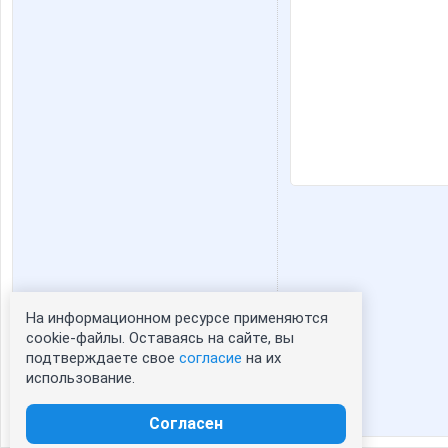
На информационном ресурсе применяются
Статистика портрета:
cookie-файлы. Оставаясь на сайте, вы
подтверждаете свое
согласие
на их
сейчас просматривают портрет - 0
использование.
зарегистрированные пользователи
посетившие портрет за 7 дней - 0
Согласен