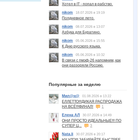
Хотел в IT - попал в рабство.
nikom
18.07.2026 в 19:19
Полдневное лето.
nikom
08.07.2026 в 13:07
Азбука для Буратино.
nikom
05.06.2026 в 15:55
К Дню русского языка.
nikom
05.06.2026 в 10:32
В связи с пмэф-26 напомним, как
они раззоряли Россию.
Популярные за неделю
Мил@н@
01.08.2026 в 13:22
ЕЛЛЕТТО!!!ДИКАЯ РАСПРОДАЖА
НА ВСЁ!!!ФИНАЛ!
1
Елена АЛ
30.07.2026 в 14:49
ОНИ ПРОСТО ИДЕАЛЬНЫЕ!!! ПО
СУПЕР Ц...
3
Nata.li
30.07.2026 в 20:17
НУ ЧТО!!! ЗАБИРАЙТЕ БЫСТРЕЕ