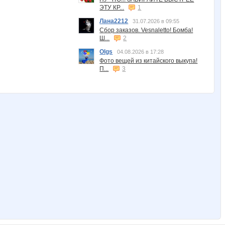
ЭТУ КР...
1
Лана2212
31.07.2026 в 09:55
Сбор заказов. Vesnaletto! Бомба!
Ш...
2
Olgs
04.08.2026 в 17:28
Фото вещей из китайского выкупа!
П...
3