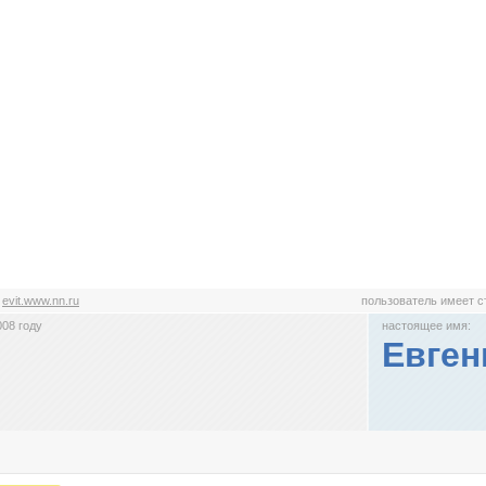
:
evit.www.nn.ru
пользователь имеет 
008 году
настоящее имя:
Евген