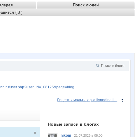
алерея
Поиск людей
равится
( 8 )
w.nn.ru/user.php?user_id=108125&page=blog
Рецепты мальтиварка livandina.li...
Новые записи в блогах
nikom
21.07.2026 в 09:00