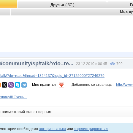
Друзья
( 37 )
Г
Мне н
/community/sp/talk/?do=re...
23.12.2010 в 00:45
799
p/talk/?do=read&thread=1324137&topic_id=27125000#27246279
Мне нравится
Добавлено со страницы:
http://ww
очку!!! Очень...
ш комментарий станет первым
мментарии необходимо
авторизоваться
или
зарегистрироваться